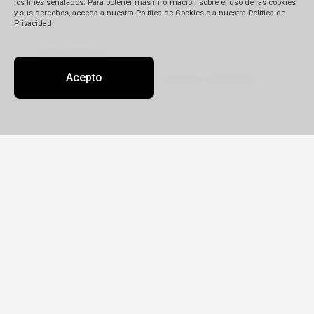
los fines señalados. Para obtener más información sobre el uso de las cookies
y sus derechos, acceda a nuestra Política de Cookies o a nuestra Política de
Privacidad
Descripción
(*)
Acepto
Detalle de su reclamo:
Tipo
Reclamo
Queja
Pedido