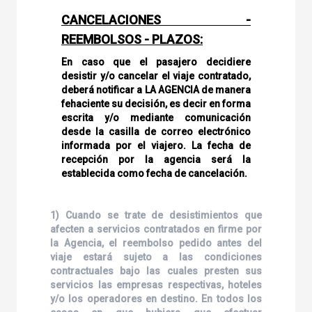
CANCELACIONES -
REEMBOLSOS - PLAZOS:
En caso que el pasajero decidiere
desistir y/o cancelar el viaje contratado,
deberá notificar a LA AGENCIA de manera
fehaciente su decisión, es decir en forma
escrita y/o mediante comunicación
desde la casilla de correo electrónico
informada por el viajero. La fecha de
recepción por la agencia será la
establecida como fecha de cancelación.
1) Cuando se trate de desistimientos que
afecten a servicios contratados en firme por
la Agencia, el reembolso pedido antes del
viaje estará sujeto a las condiciones
contractuales bajo las cuales presten sus
servicios las empresas respectivas, hoteles
y/o los operadores en destino. En todos los